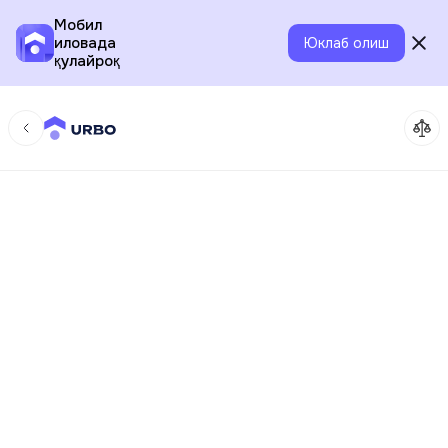
Мобил
иловада
Юклаб олиш
қулайроқ