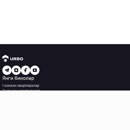
Янги бинолар
1 хонали квартиралар
2 хонали квартиралар
3 хонали квартиралар
Метрога яқин
Кредит режаси мавжуд
Ипотека
Иккиламчи уйлар
1 хонали квартиралар