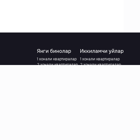
Янги бинолар
Иккиламчи уйлар
1 хонали квартиралар
1 хонали квартиралар
2 хонали квартиралар
2 хонали квартиралар
3 хонали квартиралар
3 хонали квартиралар
Метрога яқин
Тамирланган
Кредит режаси мавжуд
Метрога яқин
Ипотека
лар
Валютани танланг
:
сўм
й.е.
Тилни танланг
: