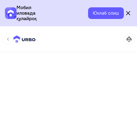
Мобил
иловада
Юклаб олиш
қулайроқ