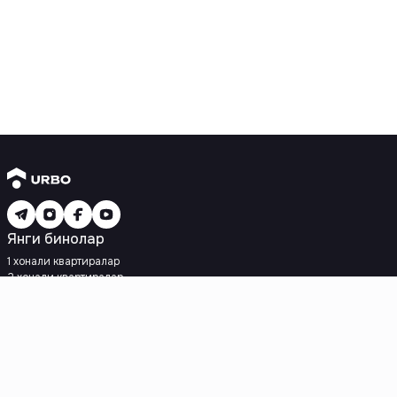
Янги бинолар
1 хонали квартиралар
2 хонали квартиралар
3 хонали квартиралар
Метрога яқин
Кредит режаси мавжуд
Ипотека
Иккиламчи уйлар
1 хонали квартиралар