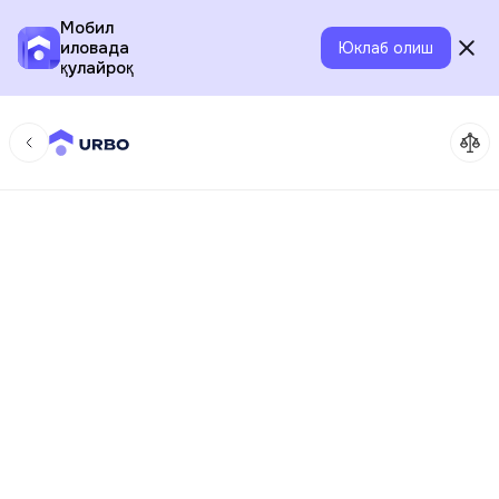
Мобил
иловада
Юклаб олиш
қулайроқ