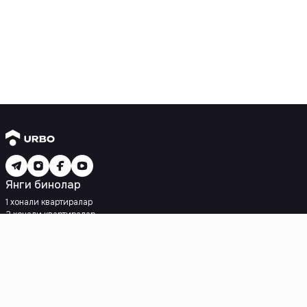
Янги бинолар
1 хонали квартиралар
2 хонали квартиралар
3 хонали квартиралар
Метрога яқин
Кредит режаси мавжуд
Ипотека
Иккиламчи уйлар
1 хонали квартиралар