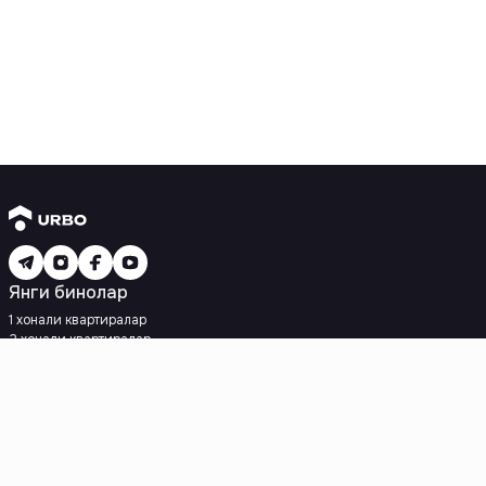
Янги бинолар
1 хонали квартиралар
2 хонали квартиралар
3 хонали квартиралар
Метрога яқин
Кредит режаси мавжуд
Ипотека
Иккиламчи уйлар
1 хонали квартиралар