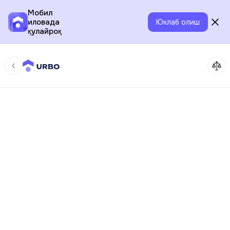
Мобил
иловада
Юклаб олиш
қулайроқ