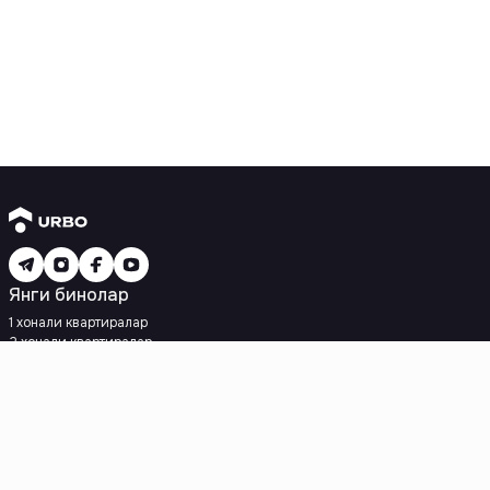
Янги бинолар
1 хонали квартиралар
2 хонали квартиралар
3 хонали квартиралар
Метрога яқин
Кредит режаси мавжуд
Ипотека
Иккиламчи уйлар
1 хонали квартиралар