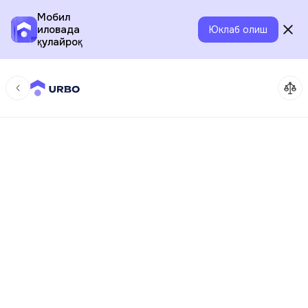
Мобил
иловада
Юклаб олиш
қулайроқ