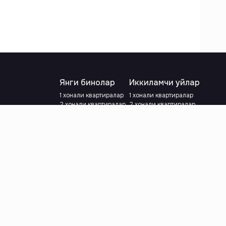
Янги бинолар
Иккиламчи уйлар
1 хонали квартиралар
1 хонали квартиралар
2 хонали квартиралар
2 хонали квартиралар
3 хонали квартиралар
3 хонали квартиралар
Метрога яқин
Тамирланган
Кредит режаси мавжуд
Метрога яқин
Ипотека
лар
Валютани танланг
:
сўм
й.е.
Тилни танланг
: