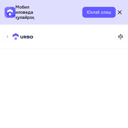
Мобил
иловада
Юклаб олиш
қулайроқ