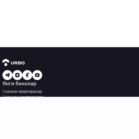
Янги бинолар
1 хонали квартиралар
2 хонали квартиралар
3 хонали квартиралар
Метрога яқин
Кредит режаси мавжуд
Ипотека
Иккиламчи уйлар
1 хонали квартиралар