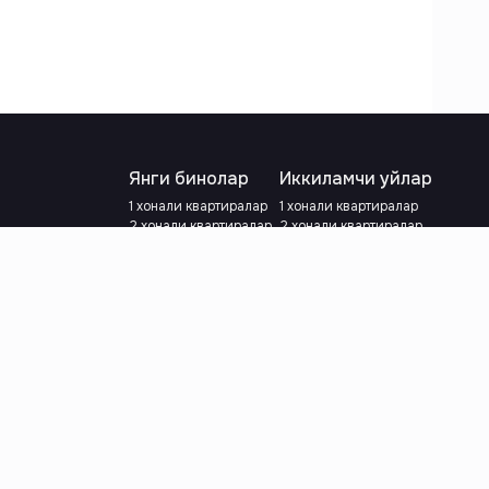
Янги бинолар
Иккиламчи уйлар
1 хонали квартиралар
1 хонали квартиралар
2 хонали квартиралар
2 хонали квартиралар
3 хонали квартиралар
3 хонали квартиралар
Метрога яқин
Тамирланган
Кредит режаси мавжуд
Метрога яқин
Ипотека
лар
Валютани танланг
:
сўм
й.е.
Тилни танланг
: