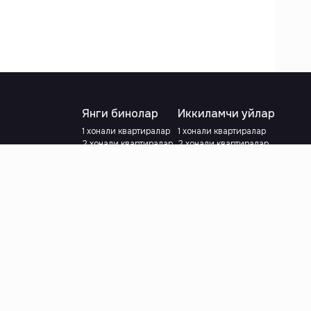
Янги бинолар
Иккиламчи уйлар
1 хонали квартиралар
1 хонали квартиралар
2 хонали квартиралар
2 хонали квартиралар
3 хонали квартиралар
3 хонали квартиралар
Метрога яқин
Тамирланган
Кредит режаси мавжуд
Метрога яқин
Ипотека
лар
Валютани танланг
:
сўм
й.е.
Тилни танланг
: