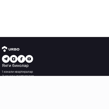
Янги бинолар
1 хонали квартиралар
2 хонали квартиралар
3 хонали квартиралар
Метрога яқин
Кредит режаси мавжуд
Ипотека
Иккиламчи уйлар
1 хонали квартиралар