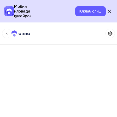
Мобил
иловада
Юклаб олиш
қулайроқ