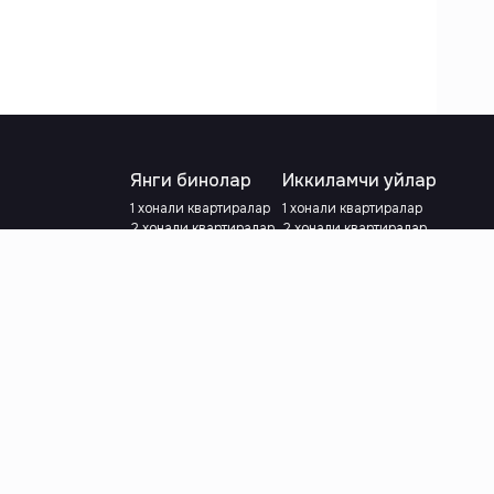
Янги бинолар
Иккиламчи уйлар
1 хонали квартиралар
1 хонали квартиралар
2 хонали квартиралар
2 хонали квартиралар
3 хонали квартиралар
3 хонали квартиралар
Метрога яқин
Тамирланган
Кредит режаси мавжуд
Метрога яқин
Ипотека
лар
Валютани танланг
:
сўм
й.е.
Тилни танланг
: