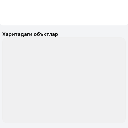
Харитадаги объктлар