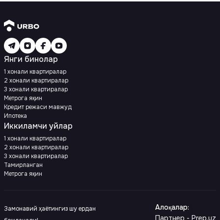
Янги бинолар
1 хонали квартиралар
2 хонали квартиралар
3 хонали квартиралар
Метрога яқин
Кредит режаси мавжуд
Ипотека
Иккиламчи уйлар
1 хонали квартиралар
2 хонали квартиралар
3 хонали квартиралар
Тамирланган
Метрога яқин
Алоқалар
:
Замонавий ҳаётингиз шу ердан
Партнер - Prep.uz