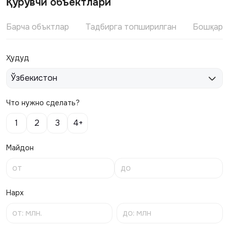
Қурувчи объектлари
Барча объктлар
Тадбирга топширилган
Бошқари
Ҳудуд
Ўзбекистон
Что нужно сделать?
1
2
3
4+
Майдон
Нарх