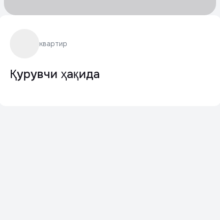
квартир
Қурувчи ҳақида