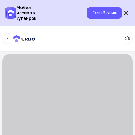
Мобил
иловада
Юклаб олиш
қулайроқ