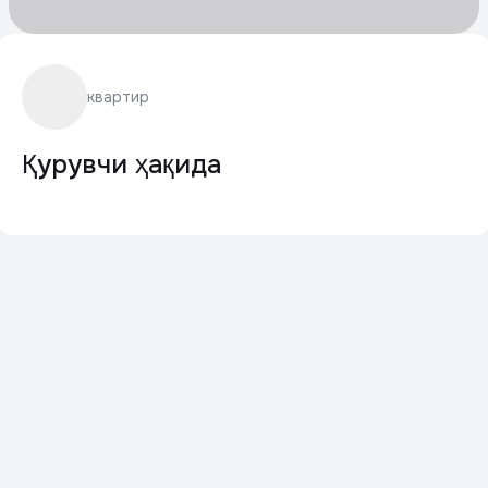
квартир
Қурувчи ҳақида