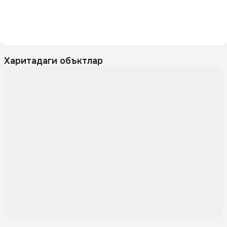
Харитадаги объктлар