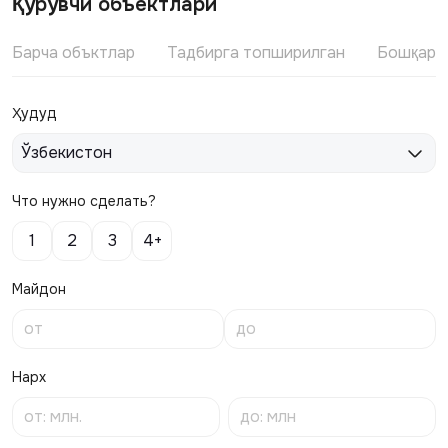
Қурувчи объектлари
Барча объктлар
Тадбирга топширилган
Бошқари
Ҳудуд
Ўзбекистон
Что нужно сделать?
1
2
3
4+
Майдон
Нарх