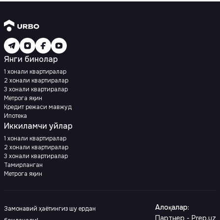
Янги бинолар
1 хонали квартиралар
2 хонали квартиралар
3 хонали квартиралар
Метрога яқин
Кредит режаси мавжуд
Ипотека
Иккиламчи уйлар
1 хонали квартиралар
2 хонали квартиралар
3 хонали квартиралар
Тамирланган
Метрога яқин
Алоқалар
:
Замонавий ҳаётингиз шу ердан
Партнер - Prep.uz