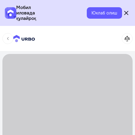
Мобил
иловада
Юклаб олиш
қулайроқ