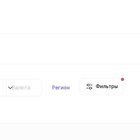
Избранное
Узбекистан
РУ
Контакты
Для новостроек
Фильтры
Валюта
Регион
Контакты
Для новостроек
Контакты
Для новостроек
Контакты
Для новостроек