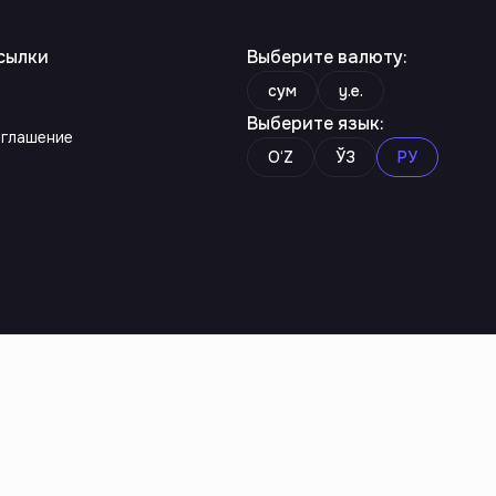
сылки
Выберите валюту
:
сум
y.e.
Выберите язык
:
оглашение
O‘Z
ЎЗ
РУ