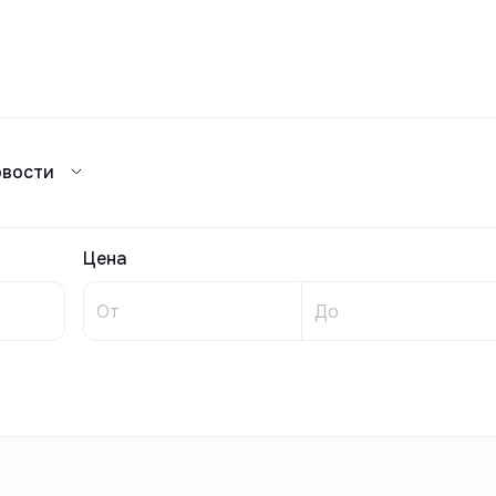
Сравнение
овости
Каталог жилых комплексов
я аренда
ажа
Сдать в аренду
предложений
ог риелторов
Реклама
Цена
Сдача в 2025
предложений
ог риелторов
Реклама
ог риелторов
Реклама
ог риелторов
Реклама