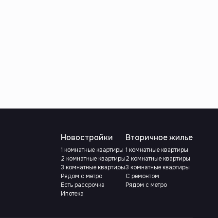
Новостройки
Вторичное жилье
1 комнатные квартиры
1 комнатные квартиры
2 комнатные квартиры
2 комнатные квартиры
3 комнатные квартиры
3 комнатные квартиры
Рядом с метро
С ремонтом
Есть рассрочка
Рядом с метро
Ипотека