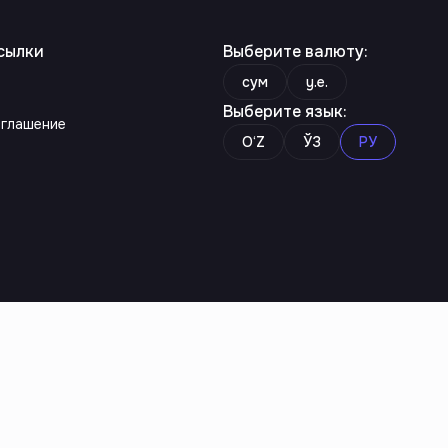
сылки
Выберите валюту
:
сум
y.e.
Выберите язык
:
оглашение
O‘Z
ЎЗ
РУ