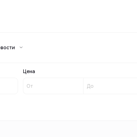
Сравнение
овости
Каталог жилых комплексов
я аренда
ажа
Сдать в аренду
предложений
ог риелторов
Реклама
Цена
Сдача в 2025
предложений
ог риелторов
Реклама
ог риелторов
Реклама
ог риелторов
Реклама