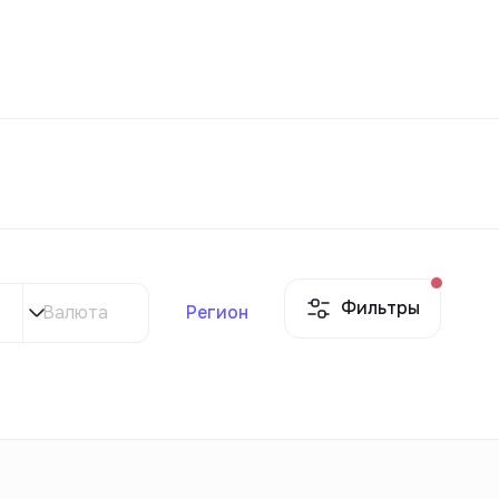
Избранное
Узбекистан
РУ
Контакты
Для новостроек
Фильтры
Валюта
Регион
Контакты
Для новостроек
Контакты
Для новостроек
Контакты
Для новостроек