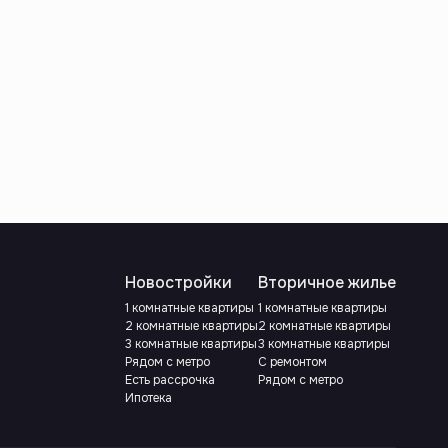
Новостройки
Вторичное жилье
1 комнатные квартиры
1 комнатные квартиры
2 комнатные квартиры
2 комнатные квартиры
3 комнатные квартиры
3 комнатные квартиры
Рядом с метро
С ремонтом
Есть рассрочка
Рядом с метро
Ипотека