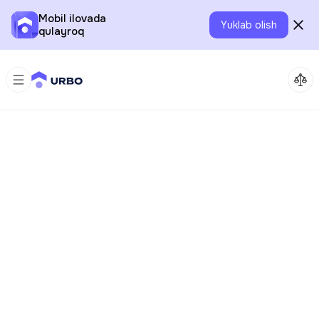
Mobil ilovada
Yuklab olish
qulayroq