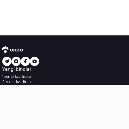
Yangi binolar
1 xonali kvartiralar
2 xonali kvartiralar
3 xonali kvartiralar
Metroga yaqin
Kredit rejasi mavjud
Ipoteka
Ikkilamchi uylar
1 xonali kvartiralar
2 xonali kvartiralar
3 xonali kvartiralar