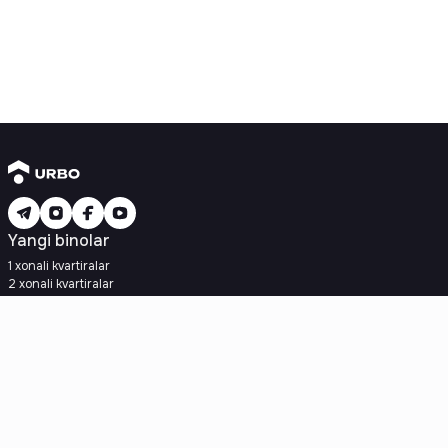
Yangi binolar
1 xonali kvartiralar
2 xonali kvartiralar
3 xonali kvartiralar
Metroga yaqin
Kredit rejasi mavjud
Ipoteka
Ikkilamchi uylar
1 xonali kvartiralar
2 xonali kvartiralar
3 xonali kvartiralar