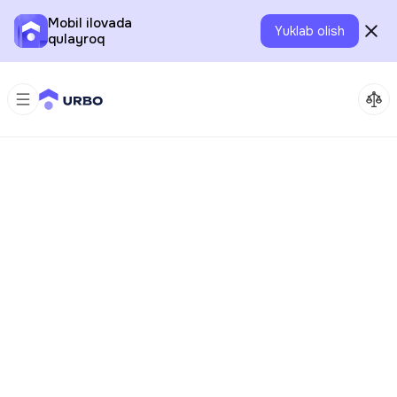
Mobil ilovada
Yuklab olish
qulayroq