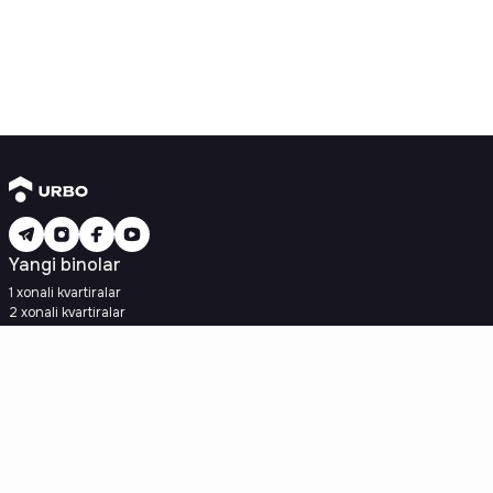
Yangi binolar
1 xonali kvartiralar
2 xonali kvartiralar
3 xonali kvartiralar
Metroga yaqin
Kredit rejasi mavjud
Ipoteka
Ikkilamchi uylar
1 xonali kvartiralar
2 xonali kvartiralar
3 xonali kvartiralar