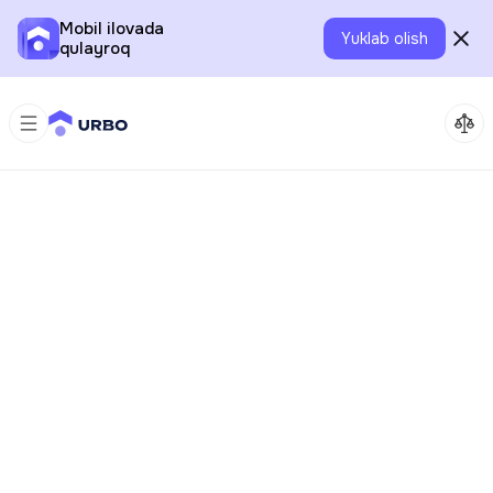
Mobil ilovada
Yuklab olish
qulayroq