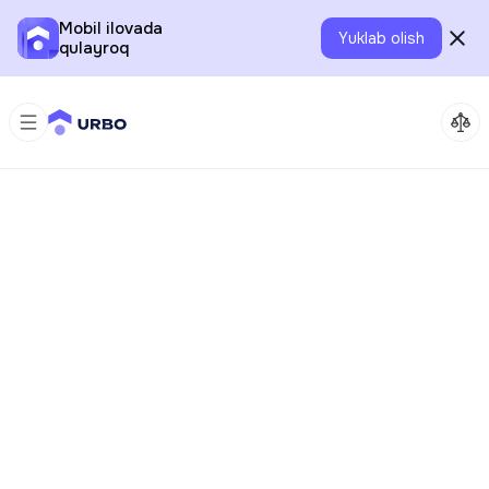
Mobil ilovada
Yuklab olish
qulayroq