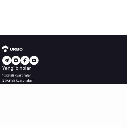
Yangi binolar
1 xonali kvartiralar
2 xonali kvartiralar
3 xonali kvartiralar
Metroga yaqin
Kredit rejasi mavjud
Ipoteka
Ikkilamchi uylar
1 xonali kvartiralar
2 xonali kvartiralar
3 xonali kvartiralar