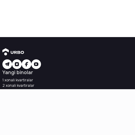
Yangi binolar
1 xonali kvartiralar
2 xonali kvartiralar
3 xonali kvartiralar
Metroga yaqin
Kredit rejasi mavjud
Ipoteka
Ikkilamchi uylar
1 xonali kvartiralar
2 xonali kvartiralar
3 xonali kvartiralar