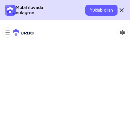
Mobil ilovada
Yuklab olish
qulayroq