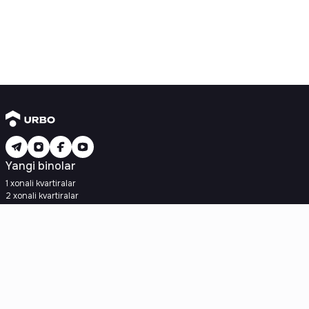
Yangi binolar
1 xonali kvartiralar
2 xonali kvartiralar
3 xonali kvartiralar
Metroga yaqin
Kredit rejasi mavjud
Ipoteka
Ikkilamchi uylar
1 xonali kvartiralar
2 xonali kvartiralar
3 xonali kvartiralar