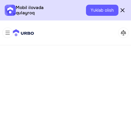
Mobil ilovada
Yuklab olish
qulayroq