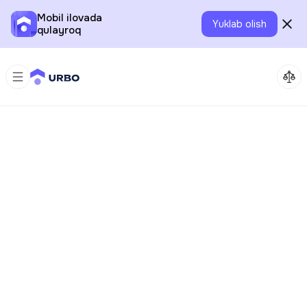
Mobil ilovada
Yuklab olish
qulayroq