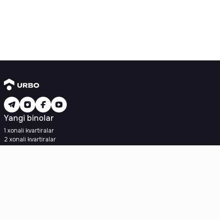
Yangi binolar
1 xonali kvartiralar
2 xonali kvartiralar
3 xonali kvartiralar
Metroga yaqin
Kredit rejasi mavjud
Ipoteka
Ikkilamchi uylar
1 xonali kvartiralar
2 xonali kvartiralar
3 xonali kvartiralar