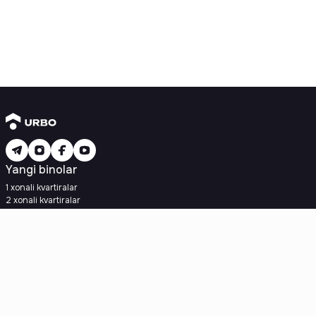
Yangi binolar
1 xonali kvartiralar
2 xonali kvartiralar
3 xonali kvartiralar
Metroga yaqin
Kredit rejasi mavjud
Ipoteka
Ikkilamchi uylar
1 xonali kvartiralar
2 xonali kvartiralar
3 xonali kvartiralar