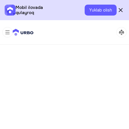
Mobil ilovada
Yuklab olish
qulayroq