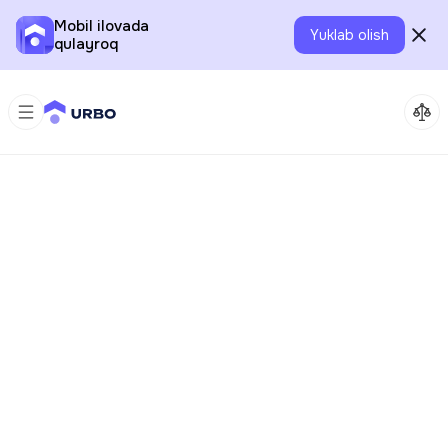
Mobil ilovada
Yuklab olish
qulayroq