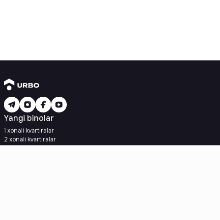
Yangi binolar
1 xonali kvartiralar
2 xonali kvartiralar
3 xonali kvartiralar
Metroga yaqin
Kredit rejasi mavjud
Ipoteka
Ikkilamchi uylar
1 xonali kvartiralar
2 xonali kvartiralar
3 xonali kvartiralar