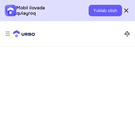
Mobil ilovada
Yuklab olish
qulayroq