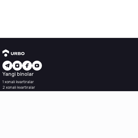
Yangi binolar
1 xonali kvartiralar
2 xonali kvartiralar
3 xonali kvartiralar
Metroga yaqin
Kredit rejasi mavjud
Ipoteka
Ikkilamchi uylar
1 xonali kvartiralar
2 xonali kvartiralar
3 xonali kvartiralar