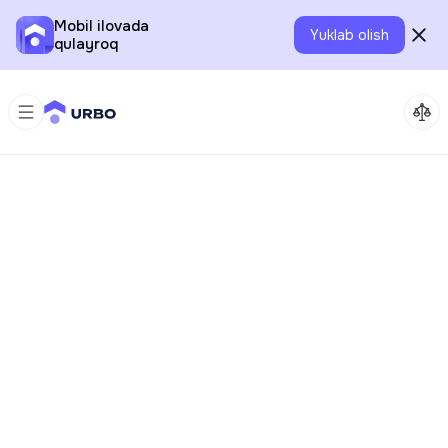
Mobil ilovada
Yuklab olish
qulayroq