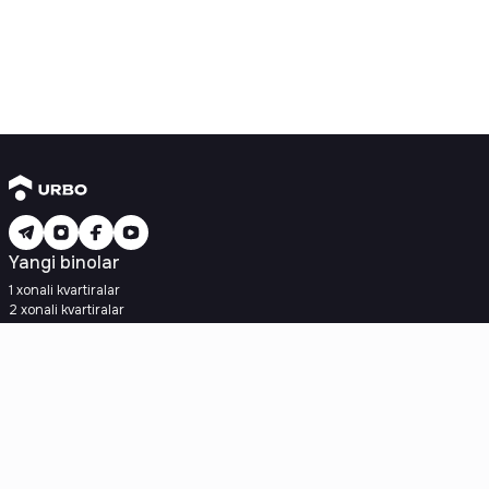
Yangi binolar
1 xonali kvartiralar
2 xonali kvartiralar
3 xonali kvartiralar
Metroga yaqin
Kredit rejasi mavjud
Ipoteka
Ikkilamchi uylar
1 xonali kvartiralar
2 xonali kvartiralar
3 xonali kvartiralar