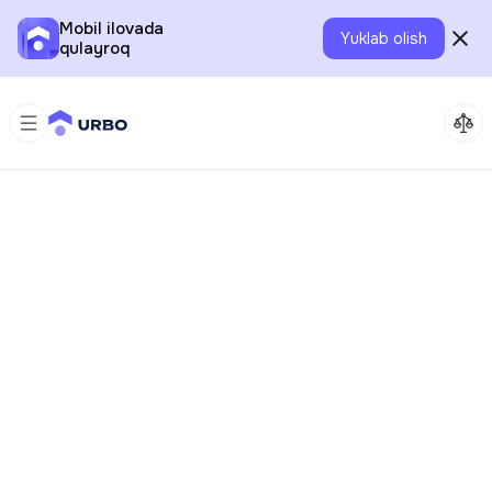
Mobil ilovada
Yuklab olish
qulayroq