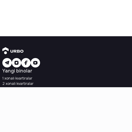
Yangi binolar
1 xonali kvartiralar
2 xonali kvartiralar
3 xonali kvartiralar
Metroga yaqin
Kredit rejasi mavjud
Ipoteka
Ikkilamchi uylar
1 xonali kvartiralar
2 xonali kvartiralar
3 xonali kvartiralar