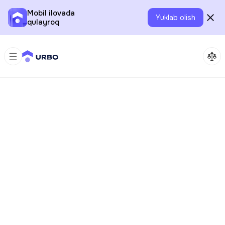
Mobil ilovada
Yuklab olish
qulayroq