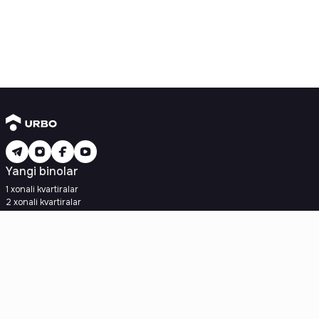
Yangi binolar
1 xonali kvartiralar
2 xonali kvartiralar
3 xonali kvartiralar
Metroga yaqin
Kredit rejasi mavjud
Ipoteka
Ikkilamchi uylar
1 xonali kvartiralar
2 xonali kvartiralar
3 xonali kvartiralar