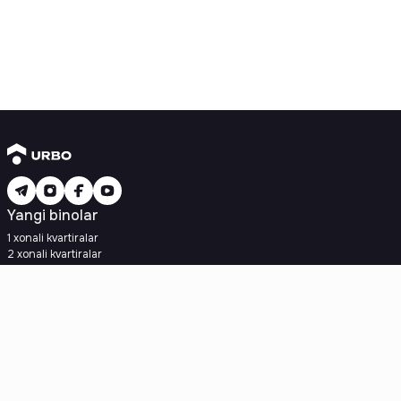
Yangi binolar
1 xonali kvartiralar
2 xonali kvartiralar
3 xonali kvartiralar
Metroga yaqin
Kredit rejasi mavjud
Ipoteka
Ikkilamchi uylar
1 xonali kvartiralar
2 xonali kvartiralar
3 xonali kvartiralar