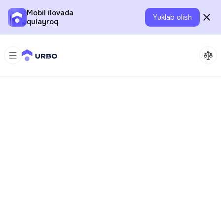
Mobil ilovada
Yuklab olish
qulayroq