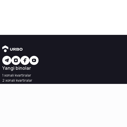
Yangi binolar
1 xonali kvartiralar
2 xonali kvartiralar
3 xonali kvartiralar
Metroga yaqin
Kredit rejasi mavjud
Ipoteka
Ikkilamchi uylar
1 xonali kvartiralar
2 xonali kvartiralar
3 xonali kvartiralar