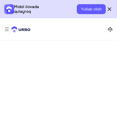
Mobil ilovada
Yuklab olish
qulayroq