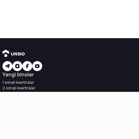
Yangi binolar
1 xonali kvartiralar
2 xonali kvartiralar
3 xonali kvartiralar
Metroga yaqin
Kredit rejasi mavjud
Ipoteka
Ikkilamchi uylar
1 xonali kvartiralar
2 xonali kvartiralar
3 xonali kvartiralar