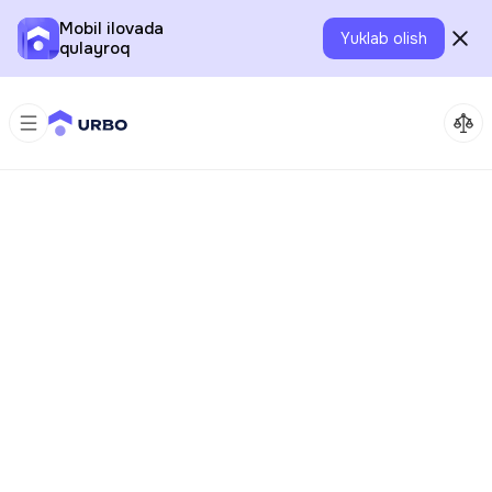
Mobil ilovada
Yuklab olish
qulayroq