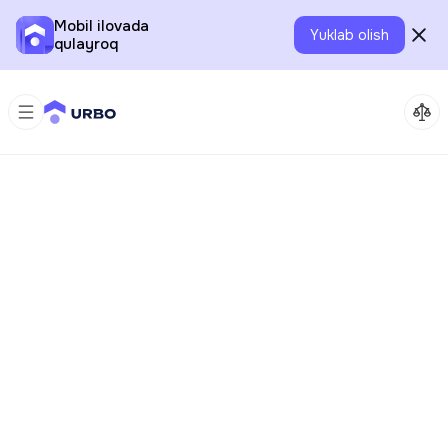
Mobil ilovada
Yuklab olish
qulayroq