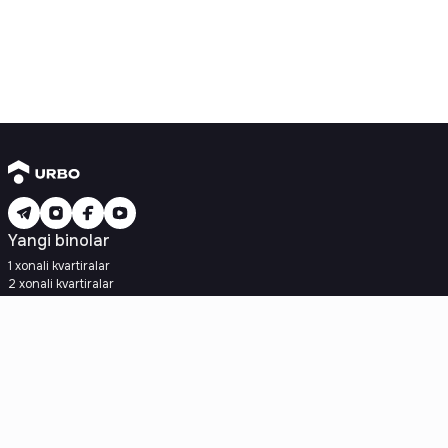
Yangi binolar
1 xonali kvartiralar
2 xonali kvartiralar
3 xonali kvartiralar
Metroga yaqin
Kredit rejasi mavjud
Ipoteka
Ikkilamchi uylar
1 xonali kvartiralar
2 xonali kvartiralar
3 xonali kvartiralar