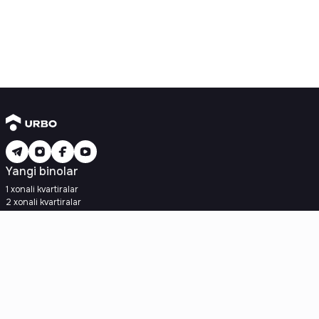
Yangi binolar
1 xonali kvartiralar
2 xonali kvartiralar
3 xonali kvartiralar
Metroga yaqin
Kredit rejasi mavjud
Ipoteka
Ikkilamchi uylar
1 xonali kvartiralar
2 xonali kvartiralar
3 xonali kvartiralar