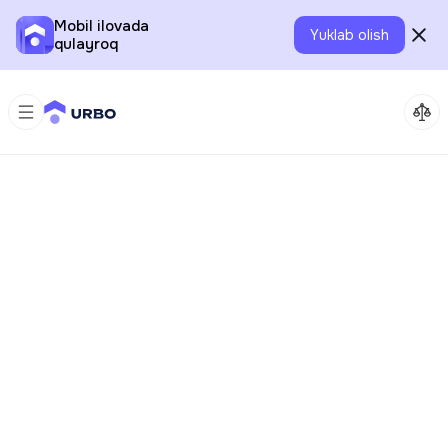
Mobil ilovada
Yuklab olish
qulayroq