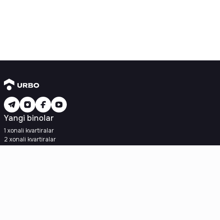
Yangi binolar
1 xonali kvartiralar
2 xonali kvartiralar
3 xonali kvartiralar
Metroga yaqin
Kredit rejasi mavjud
Ipoteka
Ikkilamchi uylar
1 xonali kvartiralar
2 xonali kvartiralar
3 xonali kvartiralar