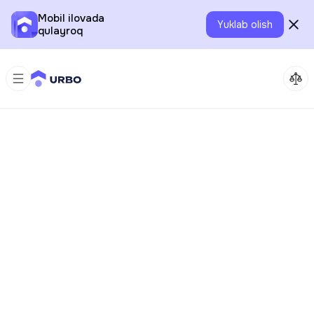
Mobil ilovada
Yuklab olish
qulayroq