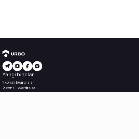
Yangi binolar
1 xonali kvartiralar
2 xonali kvartiralar
3 xonali kvartiralar
Metroga yaqin
Kredit rejasi mavjud
Ipoteka
Ikkilamchi uylar
1 xonali kvartiralar
2 xonali kvartiralar
3 xonali kvartiralar