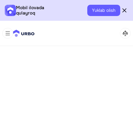
Mobil ilovada
Yuklab olish
qulayroq