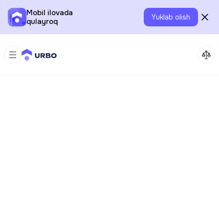
Mobil ilovada
Yuklab olish
qulayroq