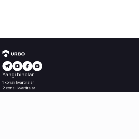
Yangi binolar
1 xonali kvartiralar
2 xonali kvartiralar
3 xonali kvartiralar
Metroga yaqin
Kredit rejasi mavjud
Ipoteka
Ikkilamchi uylar
1 xonali kvartiralar
2 xonali kvartiralar
3 xonali kvartiralar