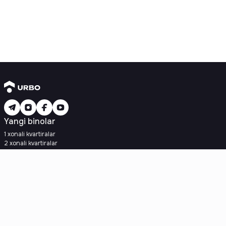
Yangi binolar
1 xonali kvartiralar
2 xonali kvartiralar
3 xonali kvartiralar
Metroga yaqin
Kredit rejasi mavjud
Ipoteka
Ikkilamchi uylar
1 xonali kvartiralar
2 xonali kvartiralar
3 xonali kvartiralar