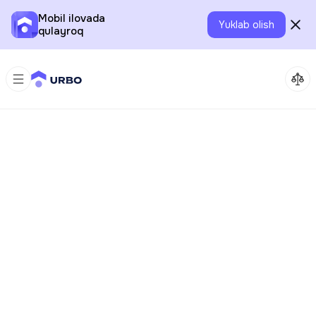
Mobil ilovada
Yuklab olish
qulayroq