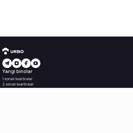
Yangi binolar
1 xonali kvartiralar
2 xonali kvartiralar
3 xonali kvartiralar
Metroga yaqin
Kredit rejasi mavjud
Ipoteka
Ikkilamchi uylar
1 xonali kvartiralar
2 xonali kvartiralar
3 xonali kvartiralar