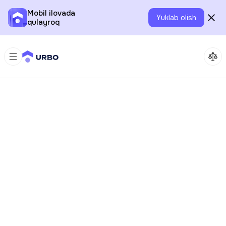
Mobil ilovada
Yuklab olish
qulayroq