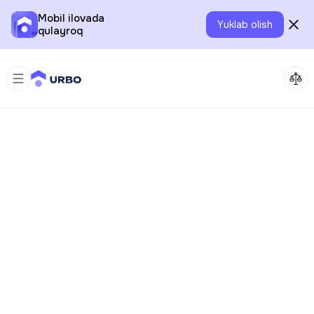
Mobil ilovada
Yuklab olish
qulayroq