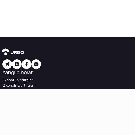
Yangi binolar
1 xonali kvartiralar
2 xonali kvartiralar
3 xonali kvartiralar
Metroga yaqin
Kredit rejasi mavjud
Ipoteka
Ikkilamchi uylar
1 xonali kvartiralar
2 xonali kvartiralar
3 xonali kvartiralar