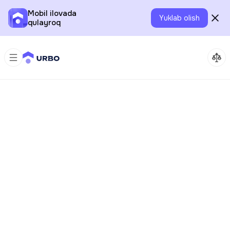
Mobil ilovada
Yuklab olish
qulayroq