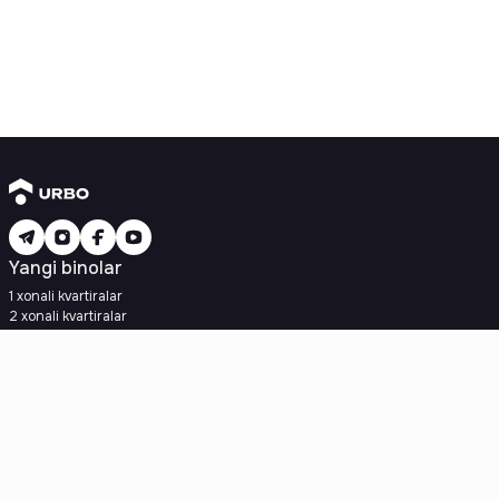
Yangi binolar
1 xonali kvartiralar
2 xonali kvartiralar
3 xonali kvartiralar
Metroga yaqin
Kredit rejasi mavjud
Ipoteka
Ikkilamchi uylar
1 xonali kvartiralar
2 xonali kvartiralar
3 xonali kvartiralar