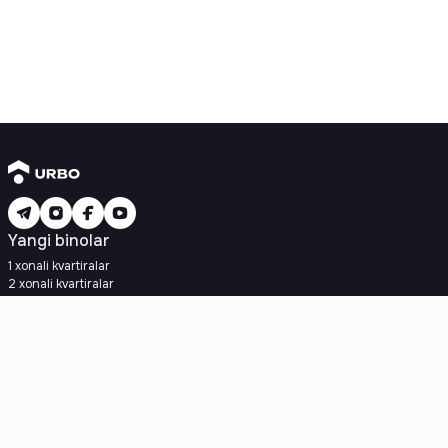
Yangi binolar
1 xonali kvartiralar
2 xonali kvartiralar
3 xonali kvartiralar
Metroga yaqin
Kredit rejasi mavjud
Ipoteka
Ikkilamchi uylar
1 xonali kvartiralar
2 xonali kvartiralar
3 xonali kvartiralar