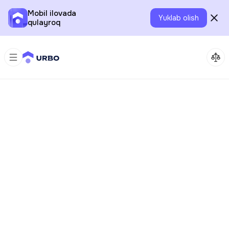
Mobil ilovada
Yuklab olish
qulayroq