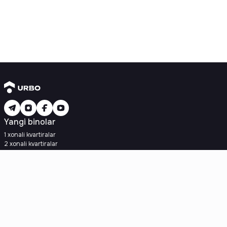
Yangi binolar
1 xonali kvartiralar
2 xonali kvartiralar
3 xonali kvartiralar
Metroga yaqin
Kredit rejasi mavjud
Ipoteka
Ikkilamchi uylar
1 xonali kvartiralar
2 xonali kvartiralar
3 xonali kvartiralar