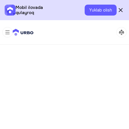
Mobil ilovada
Yuklab olish
qulayroq