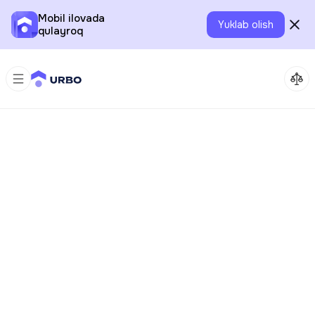
Mobil ilovada
Yuklab olish
qulayroq