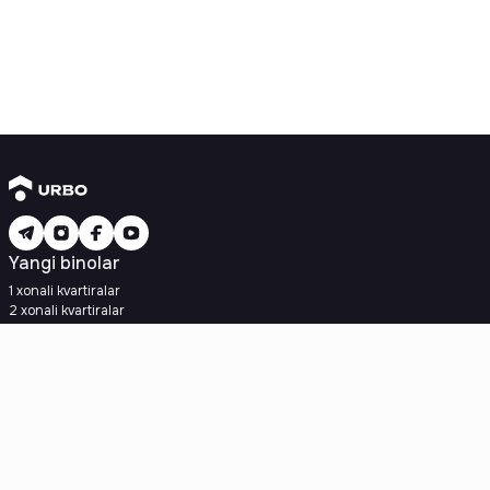
Yangi binolar
1 xonali kvartiralar
2 xonali kvartiralar
3 xonali kvartiralar
Metroga yaqin
Kredit rejasi mavjud
Ipoteka
Ikkilamchi uylar
1 xonali kvartiralar
2 xonali kvartiralar
3 xonali kvartiralar