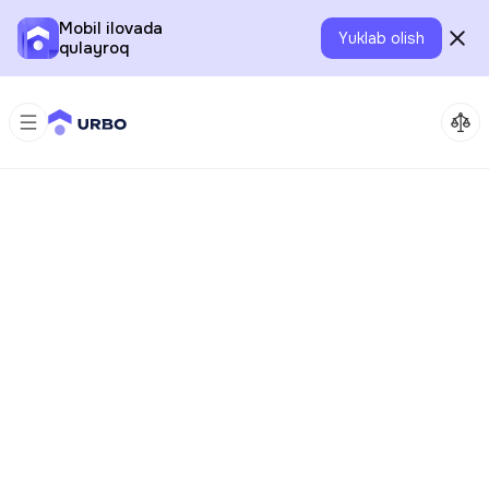
Mobil ilovada
Yuklab olish
qulayroq