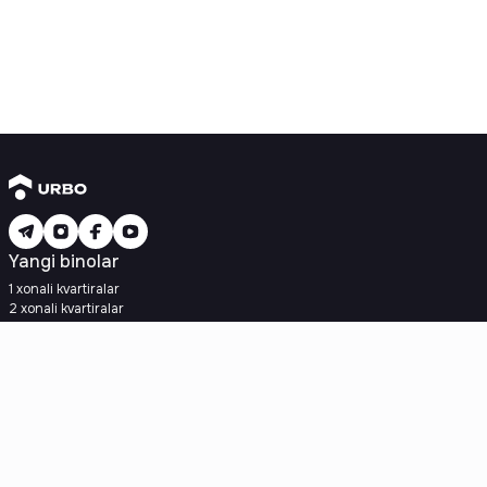
Yangi binolar
1 xonali kvartiralar
2 xonali kvartiralar
3 xonali kvartiralar
Metroga yaqin
Kredit rejasi mavjud
Ipoteka
Ikkilamchi uylar
1 xonali kvartiralar
2 xonali kvartiralar
3 xonali kvartiralar