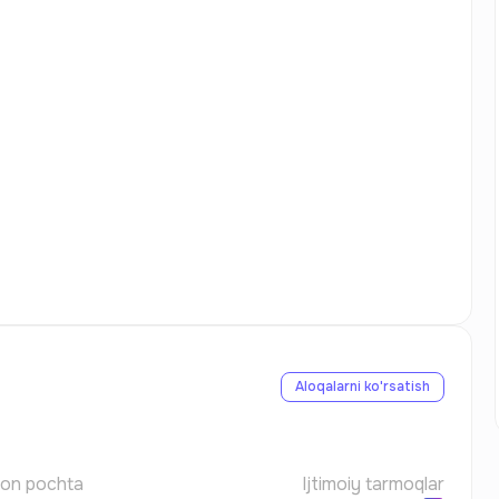
Aloqalarni ko'rsatish
ron pochta
Ijtimoiy tarmoqlar