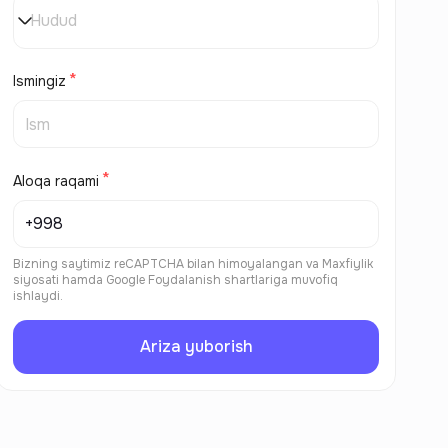
Hudud
Ismingiz
Aloqa raqami
Bizning saytimiz reCAPTCHA bilan himoyalangan va
Maxfiylik
siyosati
hamda
Google Foydalanish shartlariga
muvofiq
ishlaydi.
Ariza yuborish