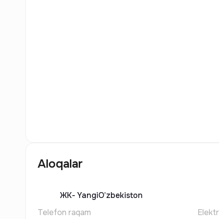
11
Rasm
Aloqalar
ЖК-
YangiO’zbekiston
Telefon raqam
Elekt