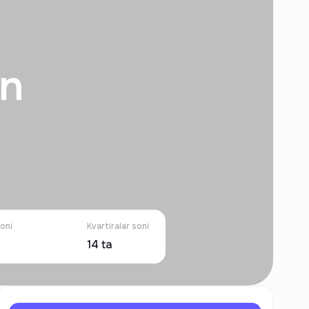
on
oni
Kvartiralar soni
14
ta