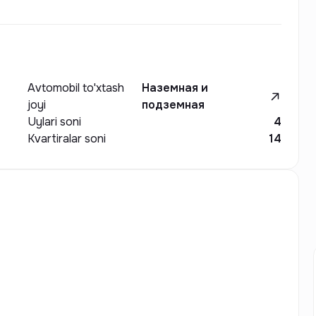
Avtomobil to'xtash
Наземная и
joyi
подземная
Uylari soni
4
Kvartiralar soni
14