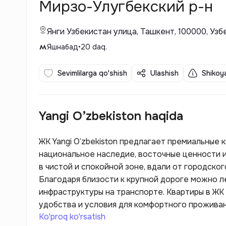
Мирзо-Улугбекский р-н
Янги Узбекистан улица, Ташкент, 100000, Узб
Яшнабад
•
20
daq.
Sevimlilarga qo'shish
Ulashish
Shikoya
Yangi O’zbekiston haqida
ЖК Yangi O’zbekiston предлагает премиальные 
национальное наследие, восточные ценности 
в чистой и спокойной зоне, вдали от городског
Благодаря близости к крупной дороге можно л
инфраструктуры на транспорте. Квартиры в ЖК 
удобства и условия для комфортного проживан
Ko'proq ko'rsatish
видеонаблюдение, домофон, торговый центр и 