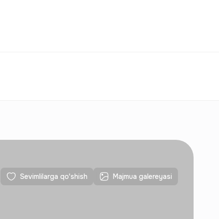
Taqqoslash
Sevimlilar
O‘zbekiston
O‘Z
Aloqalar
Yangi qurilishlar uchun
Aloqalar
Yangi qurilishlar uchun
Sevimlilarga qo'shish
Majmua galereyasi
Aloqalar
Yangi qurilishlar uchun
Aloqalar
Yangi qurilishlar uchun