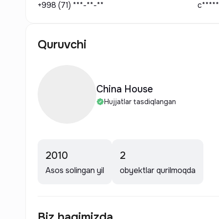
+998 (71) ***-**-**
c****
Quruvchi
China House
Hujjatlar tasdiqlangan
2010
2
Asos solingan yil
obyektlar qurilmoqda
Biz haqimizda