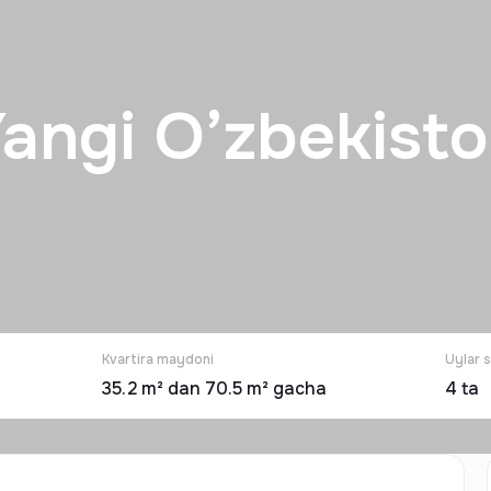
angi O’zbekist
Kvartira maydoni
Uylar s
35.2 m² dan 70.5 m² gacha
4
ta