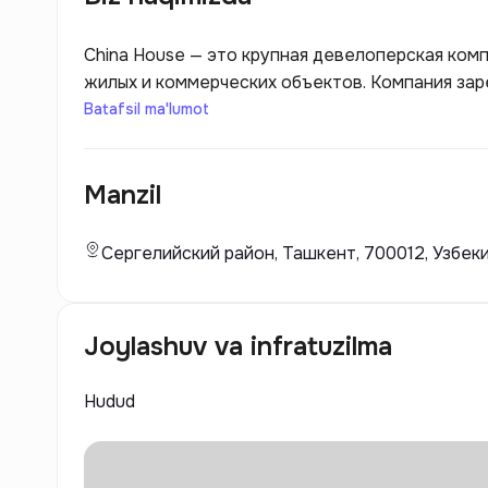
China House — это крупная девелоперская ком
жилых и коммерческих объектов. Компания за
ориентированный на качество и инновационные
Batafsil ma'lumot
House использует современные технологии и 
комфорта и безопасности для будущих жильцов
Manzil
передовые архитектурные решения и эффектив
развития застройщика включают как строитель
коммерческой недвижимости, что позволяет у
Сергелийский район, Ташкент, 700012, Узбек
клиентов. Основное внимание уделяется не тол
устойчивости к экологическим и энергосбере
Joylashuv va infratuzilma
Hudud