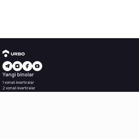
Yangi binolar
1 xonali kvartiralar
2 xonali kvartiralar
3 xonali kvartiralar
Metroga yaqin
Kredit rejasi mavjud
Ipoteka
Ikkilamchi uylar
1 xonali kvartiralar
2 xonali kvartiralar
3 xonali kvartiralar