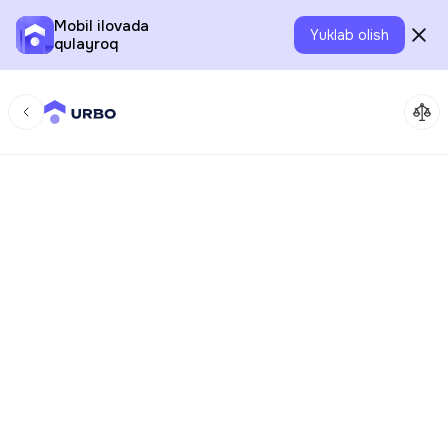
Mobil ilovada
Yuklab olish
qulayroq