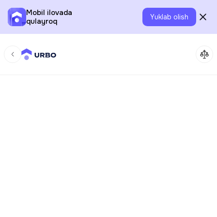
Mobil ilovada
Yuklab olish
qulayroq