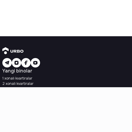
Yangi binolar
1 xonali kvartiralar
2 xonali kvartiralar
3 xonali kvartiralar
Metroga yaqin
Kredit rejasi mavjud
Ipoteka
Ikkilamchi uylar
1 xonali kvartiralar
2 xonali kvartiralar
3 xonali kvartiralar