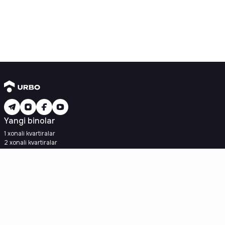
Yangi binolar
1 xonali kvartiralar
2 xonali kvartiralar
3 xonali kvartiralar
Metroga yaqin
Kredit rejasi mavjud
Ipoteka
Ikkilamchi uylar
1 xonali kvartiralar
2 xonali kvartiralar
3 xonali kvartiralar