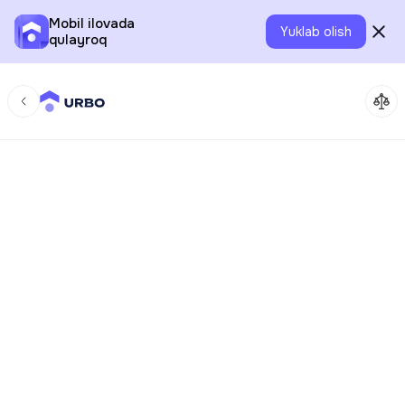
Mobil ilovada
Yuklab olish
qulayroq