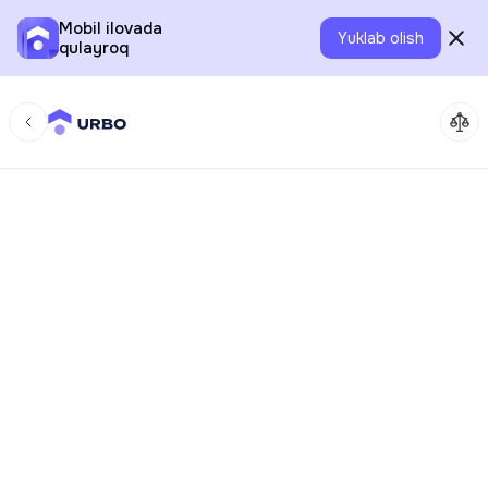
Mobil ilovada
Yuklab olish
qulayroq