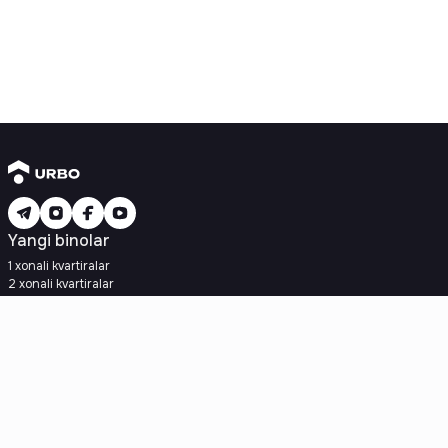
Yangi binolar
1 xonali kvartiralar
2 xonali kvartiralar
3 xonali kvartiralar
Metroga yaqin
Kredit rejasi mavjud
Ipoteka
Ikkilamchi uylar
1 xonali kvartiralar
2 xonali kvartiralar
3 xonali kvartiralar